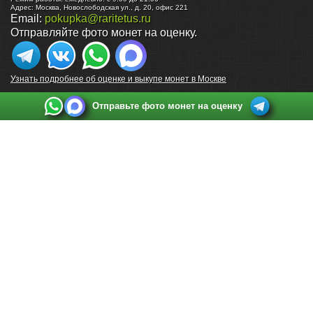
Адрес:
Москва
,
Новослободская ул., д. 20, офис 221
Email:
pokupka@raritetus.ru
Отправляйте фото монет на оценку.
Узнать подробнее об оценке и выкупе монет в Москве
Отправьте фото монет на оценку
Выкуп монет в Санкт-Петербурге
Телефон:
+7 812 748 2349
Режим работы:
ежедневно: с 9:00 до 21:00
Адрес:
Санкт-Петербург
,
Ул. Садовая 38, ТД купца Яковлева, этаж 2, офис 211 (м.
Садовая, м. Спасская, м. Сенная Площадь)
Email:
spb@raritetus.ru
Выкуп монет в Нижнем Новгороде
Телефон:
+7 831 420-63-39
Режим работы:
ежедневно: с 9:00 до 21:00
Адрес:
Нижний Новгород
,
Площадь Максима Горького, дом 4/2, этаж 2, офис 8
Email:
nizhnij-novgorod@raritetus.ru