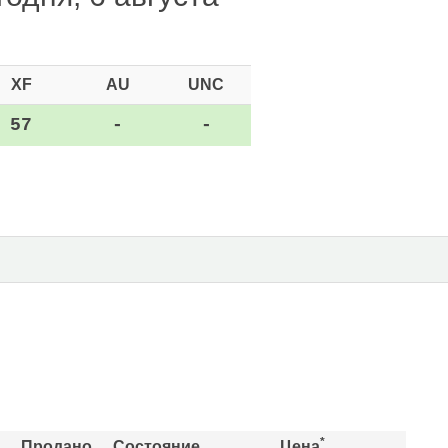
XF
AU
UNC
57
-
-
*
Продано
Состояние
Цена