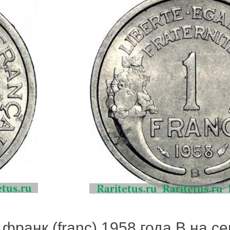
франк (franc) 1958 года B на се