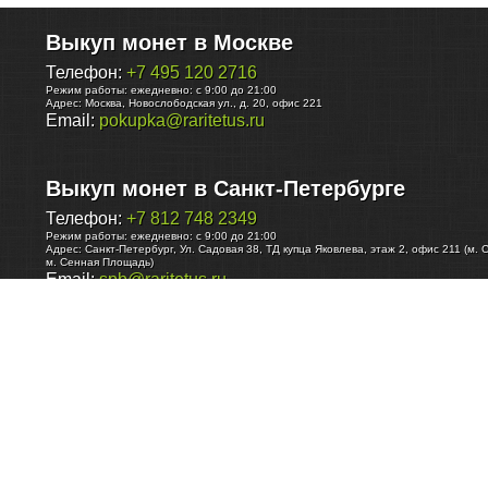
Выкуп монет в Москве
Телефон:
+7 495 120 2716
Режим работы:
ежедневно: с 9:00 до 21:00
Адрес:
Москва
,
Новослободская ул., д. 20, офис 221
Email:
pokupka@raritetus.ru
Выкуп монет в Санкт-Петербурге
Телефон:
+7 812 748 2349
Режим работы:
ежедневно: с 9:00 до 21:00
Адрес:
Санкт-Петербург
,
Ул. Садовая 38, ТД купца Яковлева, этаж 2, офис 211 (м. 
м. Сенная Площадь)
Email:
spb@raritetus.ru
Выкуп монет в Нижнем Новгороде
Телефон:
+7 831 420-63-39
Режим работы:
ежедневно: с 9:00 до 21:00
Адрес:
Нижний Новгород
,
Площадь Максима Горького, дом 4/2, этаж 2, офис 8
Email:
nizhnij-novgorod@raritetus.ru