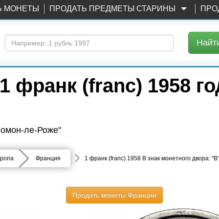
Ь МОНЕТЫ
ПРОДАТЬ ПРЕДМЕТЫ СТАРИНЫ
ПРО
Найт
 франк (franc) 1958 го
 Бомон-ле-Роже"
ропа
Франция
1 франк (franc) 1958 B знак монетного двора: "B
Продать монеты Франции