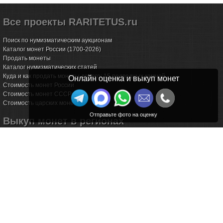
Все проекты RARITETUS.ru
Поиск по нумизматическим аукционам
Каталог монет России (1700-2026)
Продать монеты
Каталог нумизматических статей
Куда и как продать монеты дорого: 15 подводных камней
Онлайн оценка и выкуп монет
Стоимость монет России
Стоимость монет СССР
Стоимость царских монет
Выкуп монет в регионах
Волгоград
Воронеж
Екатеринбург
Иркутск
Казань
Калининград
Калуга
Красноярск
Курск
Новороссийск