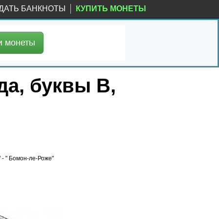
ДАТЬ БАНКНОТЫ
КУПИТЬ МОНЕТЫ
и
монеты
да, буквы B,
" - " Бомон-ле-Роже"