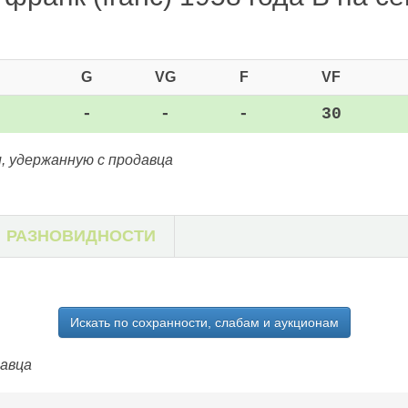
G
VG
F
VF
-
-
-
30
, удержанную с продавца
РАЗНОВИДНОСТИ
Искать по сохранности, слабам и аукционам
давца