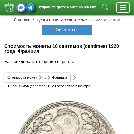
Отправьте фото монет на оценку
Toggl
navig
Для точной оценки монеты обратитесь к нашим экспертам
Обратиться
Стоимость монеты 10 сантимов (centimes) 1920
года, Франция
Разновидность: отверстие в центре
Стоимость монет
...
Франция
10 сантимов (centimes) 1920 отверстие в центре