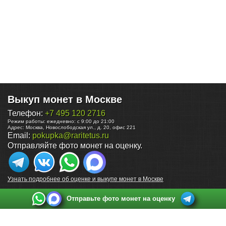
Выкуп монет в Москве
Телефон:
+7 495 120 2716
Режим работы:
ежедневно: с 9:00 до 21:00
Адрес:
Москва
,
Новослободская ул., д. 20, офис 221
Email:
pokupka@raritetus.ru
Отправляйте фото монет на оценку.
Узнать подробнее об оценке и выкупе монет в Москве
Отправьте фото монет на оценку
Выкуп монет в Санкт-Петербурге
Телефон:
+7 812 748 2349