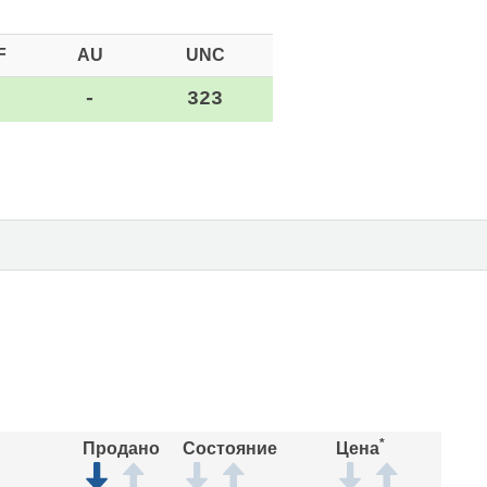
F
AU
UNC
-
-
323
*
Продано
Состояние
Цена