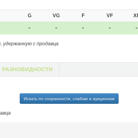
G
VG
F
VF
X
-
-
-
-
, удержанную с продавца
РАЗНОВИДНОСТИ
Искать по сохранности, слабам и аукционам
давца