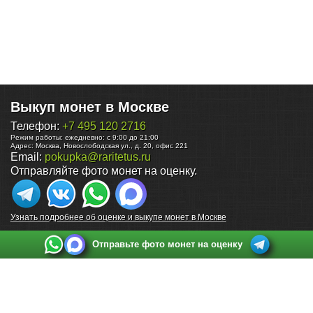
Выкуп монет в Москве
Телефон:
+7 495 120 2716
Режим работы:
ежедневно: с 9:00 до 21:00
Адрес:
Москва
,
Новослободская ул., д. 20, офис 221
Email:
pokupka@raritetus.ru
Отправляйте фото монет на оценку.
Узнать подробнее об оценке и выкупе монет в Москве
Отправьте фото монет на оценку
Выкуп монет в Санкт-Петербурге
Телефон:
+7 812 748 2349
Режим работы:
ежедневно: с 9:00 до 21:00
Адрес:
Санкт-Петербург
,
Ул. Садовая 38, ТД купца Яковлева, этаж 2, офис 211 (м.
Садовая, м. Спасская, м. Сенная Площадь)