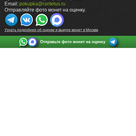
Email:
pokupka@raritetus.ru
Отправляйте фото монет на оценку.
Узнать подробнее об оценке и выкупе монет в Москве
Отправьте фото монет на оценку
Выкуп монет в Санкт-Петербурге
Телефон:
+7 812 748 2349
Режим работы:
ежедневно: с 9:00 до 21:00
Адрес:
Санкт-Петербург
,
Ул. Садовая 38, ТД купца Яковлева, этаж 2, офис 211 (м.
Садовая, м. Спасская, м. Сенная Площадь)
Email:
spb@raritetus.ru
Выкуп монет в Нижнем Новгороде
Телефон:
+7 831 420-63-39
Режим работы:
ежедневно: с 9:00 до 21:00
Адрес:
Нижний Новгород
,
Площадь Максима Горького, дом 4/2, этаж 2, офис 8
Email:
nizhnij-novgorod@raritetus.ru
Выкуп монет в Новосибирске