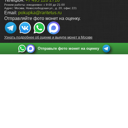
Телефон:
+7 495 120 2716
Режим работы:
ежедневно: с 9:00 до 21:00
Адрес:
Москва
,
Новослободская ул., д. 20, офис 221
Email:
pokupka@raritetus.ru
Отправляйте фото монет на оценку.
Узнать подробнее об оценке и выкупе монет в Москве
Отправьте фото монет на оценку
Выкуп монет в Санкт-Петербурге
Телефон:
+7 812 748 2349
Режим работы:
ежедневно: с 9:00 до 21:00
Адрес:
Санкт-Петербург
,
Ул. Садовая 38, ТД купца Яковлева, этаж 2, офис 211 (м.
Садовая, м. Спасская, м. Сенная Площадь)
Email:
spb@raritetus.ru
Выкуп монет в Нижнем Новгороде
Телефон:
+7 831 420-63-39
Режим работы:
ежедневно: с 9:00 до 21:00
Адрес:
Нижний Новгород
,
Площадь Максима Горького, дом 4/2, этаж 2, офис 8
Email:
nizhnij-novgorod@raritetus.ru