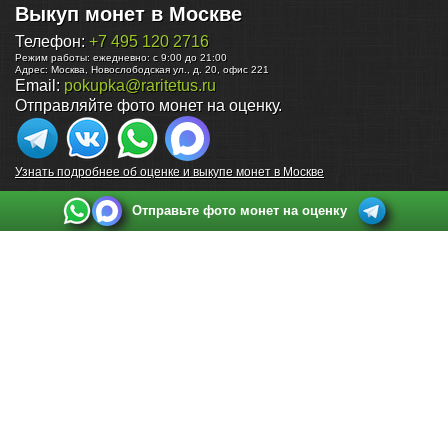
Выкуп монет в Москве
Телефон:
+7 495 120 2716
Режим работы:
ежедневно: с 9:00 до 21:00
Адрес:
Москва
,
Новослободская ул., д. 20, офис 221
Email:
pokupka@raritetus.ru
Отправляйте фото монет на оценку.
Узнать подробнее об оценке и выкупе монет в Москве
Отправьте фото монет на оценку
Выкуп монет в Санкт-Петербурге
Телефон:
+7 812 748 2349
Режим работы:
ежедневно: с 9:00 до 21:00
Адрес:
Санкт-Петербург
,
Ул. Садовая 38, ТД купца Яковлева, этаж 2, офис 211 (м.
Садовая, м. Спасская, м. Сенная Площадь)
Email:
spb@raritetus.ru
Выкуп монет в Нижнем Новгороде
Телефон:
+7 831 420-63-39
Режим работы:
ежедневно: с 9:00 до 21:00
Адрес:
Нижний Новгород
,
Площадь Максима Горького, дом 4/2, этаж 2, офис 8