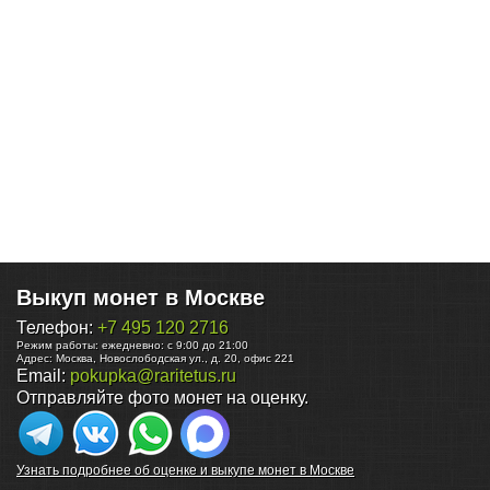
Выкуп монет в Москве
Телефон:
+7 495 120 2716
Режим работы:
ежедневно: с 9:00 до 21:00
Адрес:
Москва
,
Новослободская ул., д. 20, офис 221
Email:
pokupka@raritetus.ru
Отправляйте фото монет на оценку.
Узнать подробнее об оценке и выкупе монет в Москве