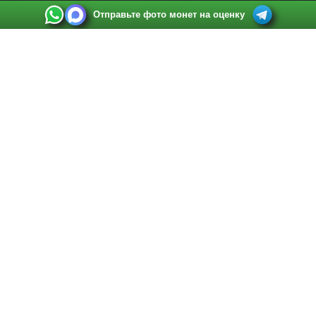
Отправьте фото монет на оценку
Выкуп монет в Санкт-Петербурге
Телефон:
+7 812 748 2349
Режим работы:
ежедневно: с 9:00 до 21:00
Адрес:
Санкт-Петербург
,
Ул. Садовая 38, ТД купца Яковлева, этаж 2, офис 211 (м.
Садовая, м. Спасская, м. Сенная Площадь)
Email:
spb@raritetus.ru
Выкуп монет в Нижнем Новгороде
Телефон:
+7 831 420-63-39
Режим работы:
ежедневно: с 9:00 до 21:00
Адрес:
Нижний Новгород
,
Площадь Максима Горького, дом 4/2, этаж 2, офис 8
Email:
nizhnij-novgorod@raritetus.ru
Выкуп монет в Новосибирске
Телефон:
+7 383 383 0921
Режим работы:
вТ-СБ: с 10:00 до 19:00
Адрес:
Новосибирск
,
Красный проспект 79 (БЦ Зелёные купола), офис 204 (м.
Гагаринская)
Email:
pokupka@raritetus.ru