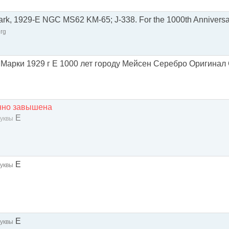
rk, 1929-E NGC MS62 KM-65; J-338. For the 1000th Anniversa
erg
Марки 1929 г E 1000 лет городу Мейсен Серебро Оригинал
енно завышена
E
уквы
E
уквы
E
уквы