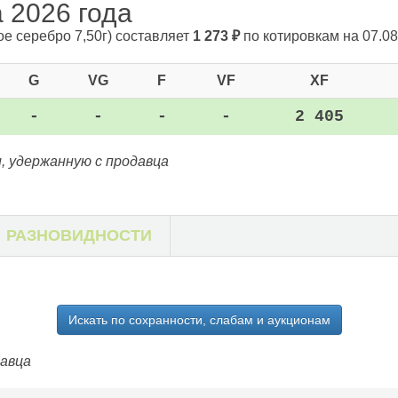
а 2026 года
ое серебро 7,50г)
составляет
1 273
₽
по котировкам на 07.08
G
VG
F
VF
XF
-
-
-
-
2 405
, удержанную с продавца
РАЗНОВИДНОСТИ
Искать по сохранности, слабам и аукционам
давца