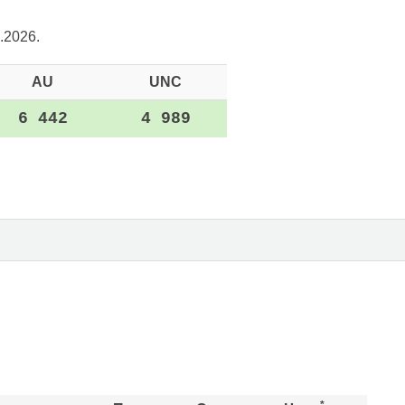
.2026.
AU
UNC
6 442
4 989