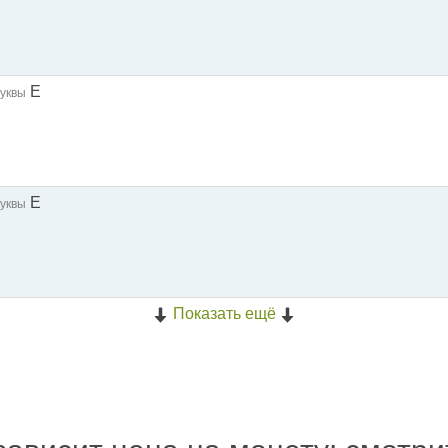
E
уквы
E
уквы
Показать ещё