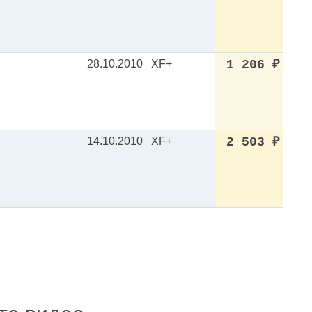
28.10.2010
XF+
1 206
₽
14.10.2010
XF+
2 503
₽