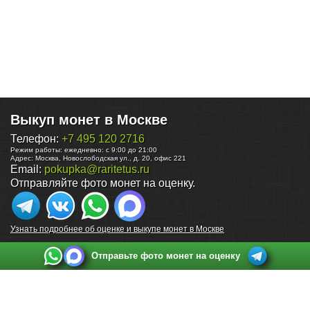
Выкуп монет в Москве
Телефон:
+7 495 120 2716
Режим работы:
ежедневно: с 9:00 до 21:00
Адрес:
Москва
,
Новослободская ул., д. 20, офис 221
Email:
pokupka@raritetus.ru
Отправляйте фото монет на оценку.
Узнать подробнее об оценке и выкупе монет в Москве
Отправьте фото монет на оценку
Выкуп монет в Санкт-Петербурге
Телефон:
+7 812 748 2349
Режим работы:
ежедневно: с 9:00 до 21:00
Адрес:
Санкт-Петербург
,
Ул. Садовая 38, ТД купца Яковлева, этаж 2, офис 211 (м.