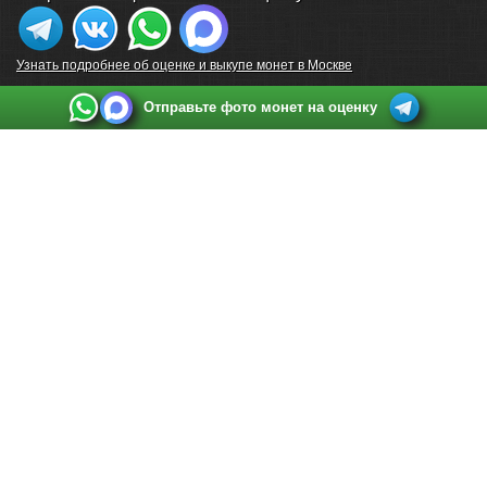
Узнать подробнее об оценке и выкупе монет в Москве
Отправьте фото монет на оценку
Выкуп монет в Санкт-Петербурге
Телефон:
+7 812 748 2349
Режим работы:
ежедневно: с 9:00 до 21:00
Адрес:
Санкт-Петербург
,
Ул. Садовая 38, ТД купца Яковлева, этаж 2, офис 211 (м.
Садовая, м. Спасская, м. Сенная Площадь)
Email:
spb@raritetus.ru
Выкуп монет в Нижнем Новгороде
Телефон:
+7 831 420-63-39
Режим работы:
ежедневно: с 9:00 до 21:00
Адрес:
Нижний Новгород
,
Площадь Максима Горького, дом 4/2, этаж 2, офис 8
Email:
nizhnij-novgorod@raritetus.ru
Выкуп монет в Новосибирске
Телефон:
+7 383 383 0921
Режим работы:
вТ-СБ: с 10:00 до 19:00