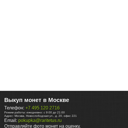
Выкуп монет в Москве
Телефон:
+7 495 120 2716
Режим работы:
ежедневно: с 9:00 до 21:00
Адрес:
Москва
,
Новослободская ул., д. 20, офис 221
Email:
pokupka@raritetus.ru
Отправляйте фото монет на оценку.