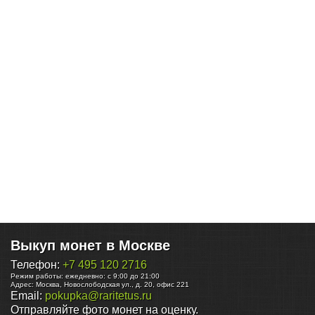
Выкуп монет в Москве
Телефон:
+7 495 120 2716
Режим работы:
ежедневно: с 9:00 до 21:00
Адрес:
Москва
,
Новослободская ул., д. 20, офис 221
Email:
pokupka@raritetus.ru
Отправляйте фото монет на оценку.