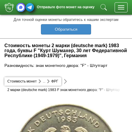
Отправьте фото монет на оценку
Toggl
navig
Для точной оценки монеты обратитесь к нашим экспертам
Обратиться
Стоимость монеты 2 марки (deutsche mark) 1983
года, буквы F "Курт Шумахер, 30 лет Федеративной
Республике (1949-1979)", Германия
Разновидность: знак монетного двора: "F" - Штутгарт
Стоимость монет
...
ФРГ
2 марки (deutsche mark) 1983 F знак монетного двора: "F" - Штутгар
т Курт Шумахер, 30 лет Федеративной Республике (1949-1979)