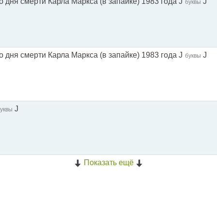
о дня смерти Карла Маркса (в запайке) 1983 года J
J
буквы
о дня смерти Карла Маркса (в запайке) 1983 года J
J
буквы
J
уквы
Показать ещё