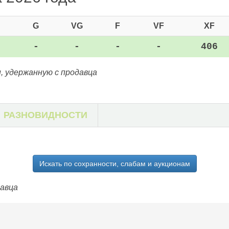
G
VG
F
VF
XF
-
-
-
-
406
, удержанную с продавца
РАЗНОВИДНОСТИ
Искать по сохранности, слабам и аукционам
давца