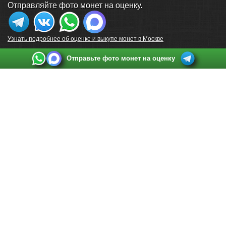
Отправляйте фото монет на оценку.
Узнать подробнее об оценке и выкупе монет в Москве
Отправьте фото монет на оценку
Выкуп монет в Санкт-Петербурге
Телефон:
+7 812 748 2349
Режим работы:
ежедневно: с 9:00 до 21:00
Адрес:
Санкт-Петербург
,
Ул. Садовая 38, ТД купца Яковлева, этаж 2, офис 211 (м.
Садовая, м. Спасская, м. Сенная Площадь)
Email:
spb@raritetus.ru
Выкуп монет в Нижнем Новгороде
Телефон:
+7 831 420-63-39
Режим работы:
ежедневно: с 9:00 до 21:00
Адрес:
Нижний Новгород
,
Площадь Максима Горького, дом 4/2, этаж 2, офис 8
Email:
nizhnij-novgorod@raritetus.ru
Выкуп монет в Новосибирске
Телефон:
+7 383 383 0921