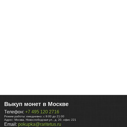
Выкуп монет в Москве
Телефон:
+7 495 120 2716
Режим работы:
ежедневно: с 9:00 до 21:00
Адрес:
Москва
,
Новослободская ул., д. 20, офис 221
Email:
pokupka@raritetus.ru