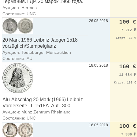
Германия. ГДР. 20 марок 1966 года.
Аукцион: Hermes
Состояние: UNC
26.05.2018
100 €
7 212
₽
Старт: 63 €
20 Mark 1966 Leibniz Jaeger 1518
vorzüglich/Stempelglanz
Аукцион: Teutoburger Münzauktion
Состояние: AU
18.05.2018
160 €
11 684
₽
Старт: 136 €
Alu-Abschlag 20 Mark (1966) Leibniz-
Vorderseite. J. 1518A. Aufl. 300
Аукцион: Münz Zentrum Rheinland
Состояние: UNC
16.05.2018
100 €
7 386
₽