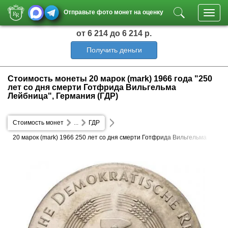
Отправьте фото монет на оценку
Toggl
navig
от 6 214
до 6 214 р.
Получить деньги
Стоимость монеты 20 марок (mark) 1966 года "250
лет со дня смерти Готфрида Вильгельма
Лейбница", Германия (ГДР)
Стоимость монет
...
ГДР
20 марок (mark) 1966 250 лет со дня смерти Готфрида Вильгельма
Лейбница