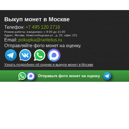
Выкуп монет в Москве
Телефон:
+7 495 120 2716
Режим работы:
ежедневно: с 9:00 до 21:00
Адрес:
Москва
,
Новослободская ул., д. 20, офис 221
Email:
pokupka@raritetus.ru
Отправляйте фото монет на оценку.
Узнать подробнее об оценке и выкупе монет в Москве
Отправьте фото монет на оценку
Выкуп монет в Санкт-Петербурге
Телефон:
+7 812 748 2349
Режим работы:
ежедневно: с 9:00 до 21:00
Адрес:
Санкт-Петербург
,
Ул. Садовая 38, ТД купца Яковлева, этаж 2, офис 211 (м.
Садовая, м. Спасская, м. Сенная Площадь)
Email:
spb@raritetus.ru
Выкуп монет в Нижнем Новгороде