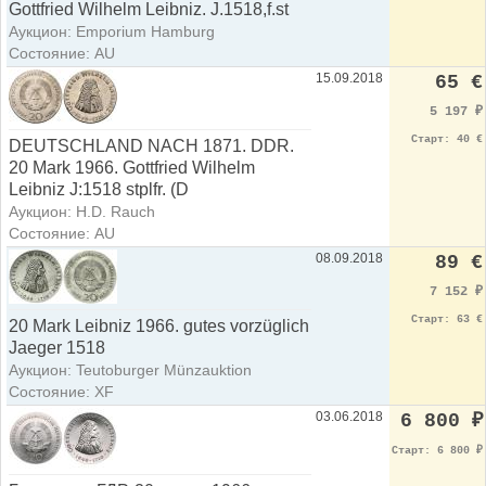
Gottfried Wilhelm Leibniz. J.1518,f.st
Аукцион: Emporium Hamburg
Состояние: AU
15.09.2018
65 €
5 197
₽
Старт: 40 €
DEUTSCHLAND NACH 1871. DDR.
20 Mark 1966. Gottfried Wilhelm
Leibniz J:1518 stplfr. (D
Аукцион: H.D. Rauch
Состояние: AU
08.09.2018
89 €
7 152
₽
Старт: 63 €
20 Mark Leibniz 1966. gutes vorzüglich
Jaeger 1518
Аукцион: Teutoburger Münzauktion
Состояние: XF
03.06.2018
6 800
₽
Старт: 6 800
₽