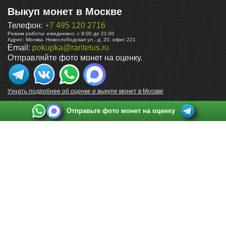
Выкуп монет в Москве
Телефон:
+7 495 120 2716
Режим работы:
ежедневно: с 9:00 до 21:00
Адрес:
Москва
,
Новослободская ул., д. 20, офис 221
Email:
pokupka@raritetus.ru
Отправляйте фото монет на оценку.
Узнать подробнее об оценке и выкупе монет в Москве
Отправьте фото монет на оценку
Выкуп монет в Санкт-Петербурге
Телефон:
+7 812 748 2349
Режим работы:
ежедневно: с 9:00 до 21:00
Адрес:
Санкт-Петербург
,
Ул. Садовая 38, ТД купца Яковлева, этаж 2, офис 211 (м.
Садовая, м. Спасская, м. Сенная Площадь)
Email:
spb@raritetus.ru
Выкуп монет в Нижнем Новгороде
Телефон:
+7 831 420-63-39
Режим работы:
ежедневно: с 9:00 до 21:00
Адрес:
Нижний Новгород
,
Площадь Максима Горького, дом 4/2, этаж 2, офис 8