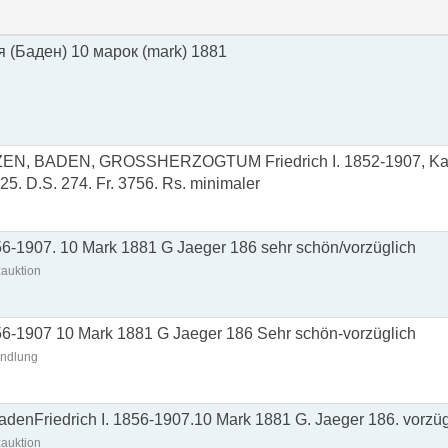
 (Баден) 10 марок (mark) 1881
 BADEN, GROSSHERZOGTUM Friedrich I. 1852-1907, Karl
 25. D.S. 274. Fr. 3756. Rs. minimaler
56-1907. 10 Mark 1881 G Jaeger 186 sehr schön/vorzüglich
auktion
856-1907 10 Mark 1881 G Jaeger 186 Sehr schön-vorzüglich
andlung
enFriedrich I. 1856-1907.10 Mark 1881 G. Jaeger 186. vorzüg
auktion