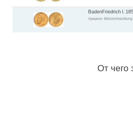
BadenFriedrich I. 18
Аукцион: Münzenhandlung
От чего 