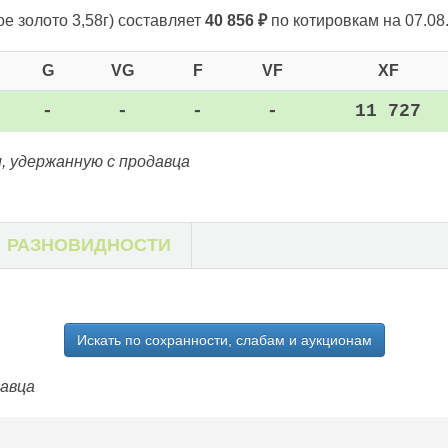
ое золото 3,58г)
составляет
40 856
₽
по котировкам на 07.08
G
VG
F
VF
XF
-
-
-
-
11 727
, удержанную с продавца
РАЗНОВИДНОСТИ
Искать по сохранности, слабам и аукционам
давца