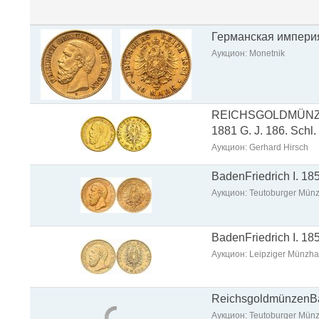
Германская империя
Аукцион: Monetnik
REICHSGOLDMÜNZEN,
1881 G. J. 186. Schl.
Аукцион: Gerhard Hirsch
BadenFriedrich I. 18
Аукцион: Teutoburger Münz
BadenFriedrich I. 1
Аукцион: Leipziger Münzh
ReichsgoldmünzenBad
Аукцион: Teutoburger Münz