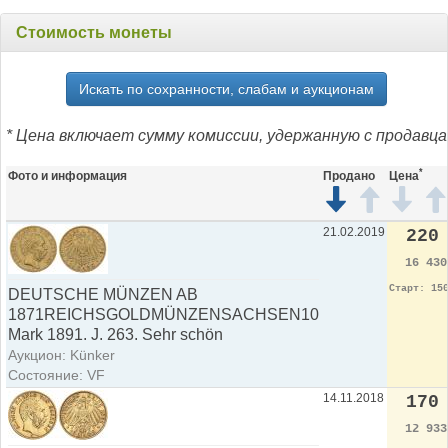
Стоимость монеты
Искать по сохранности, слабам и аукционам
* Цена включает сумму комиссии, удержанную с продавца
*
Фото и информация
Продано
Цена
21.02.2019
220
16 43
Старт: 15
DEUTSCHE MÜNZEN AB
1871REICHSGOLDMÜNZENSACHSEN10
Mark 1891. J. 263. Sehr schön
Аукцион: Künker
Состояние: VF
14.11.2018
170
12 93