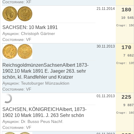
Состояние: XF
21.11.2014
180
10 54
Старт: 15
SACHSEN: 10 Mark 1891
Аукцион: Christoph Gärtner
Состояние: VF
30.11.2013
170
7 68
Старт: 13
ReichsgoldmünzenSachsenAlbert 1873-
1902.10 Mark 1891 E. Jaeger 263. sehr
schön, kl. Randfehler und Kratzer
Аукцион: Teutoburger Münzauktion
Состояние: VF
01.11.2013
225
9 88
SACHSEN, KÖNIGREICHAlbert, 1873-
Старт: 16
1902 10 Mark 1891. J. 263 Sehr schön
Аукцион: Dr. Busso Peus Nachf.
Состояние: VF