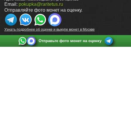
Email:
pokupka@raritetus.ru
Отправляйте фото монет на оценку.
Узнать подробнее об оценке и выкупе монет в Москве
Отправьте фото монет на оценку
Выкуп монет в Санкт-Петербурге
Телефон:
+7 812 748 2349
Режим работы:
ежедневно: с 9:00 до 21:00
Адрес:
Санкт-Петербург
,
Ул. Садовая 38, ТД купца Яковлева, этаж 2, офис 211 (м.
Садовая, м. Спасская, м. Сенная Площадь)
Email:
spb@raritetus.ru
Выкуп монет в Нижнем Новгороде
Телефон:
+7 831 420-63-39
Режим работы:
ежедневно: с 9:00 до 21:00
Адрес:
Нижний Новгород
,
Площадь Максима Горького, дом 4/2, этаж 2, офис 8
Email:
nizhnij-novgorod@raritetus.ru
Выкуп монет в Новосибирске