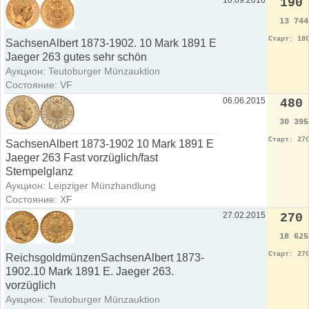
190
13 74
Старт: 18
SachsenAlbert 1873-1902. 10 Mark 1891 E
Jaeger 263 gutes sehr schön
Аукцион: Teutoburger Münzauktion
Состояние: VF
06.06.2015
480
30 39
Старт: 27
SachsenAlbert 1873-1902 10 Mark 1891 E
Jaeger 263 Fast vorzüglich/fast
Stempelglanz
Аукцион: Leipziger Münzhandlung
Состояние: XF
27.02.2015
270
18 62
Старт: 27
ReichsgoldmünzenSachsenAlbert 1873-
1902.10 Mark 1891 E. Jaeger 263.
vorzüglich
Аукцион: Teutoburger Münzauktion