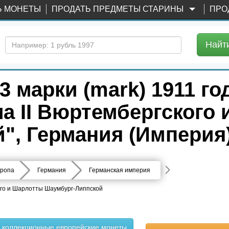
Ь МОНЕТЫ
ПРОДАТЬ ПРЕДМЕТЫ СТАРИНЫ
ПРО
Найт
 марки (mark) 1911 год
а II Вюртембергского
", Германия (Империя
ропа
Германия
Германская империя
кого и Шарлотты Шаумбург-Липпской
ь коллекционные европейские монеты