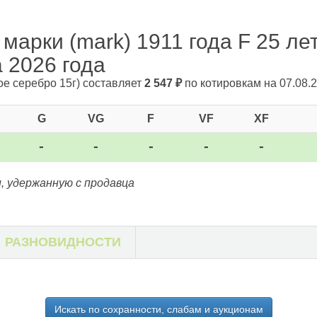
марки (mark) 1911 года F 25 ле
а 2026 года
ое серебро 15г)
составляет
2 547
₽
по котировкам на 07.08.2
G
VG
F
VF
XF
-
-
-
-
-
, удержанную с продавца
РАЗНОВИДНОСТИ
Искать по сохранности, слабам и аукционам