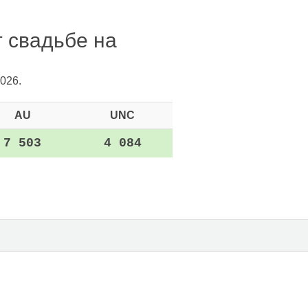
т свадьбе на
026.
AU
UNC
7 503
4 084