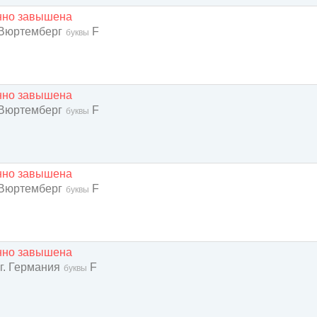
енно завышена
 Вюртемберг
F
буквы
енно завышена
 Вюртемберг
F
буквы
енно завышена
 Вюртемберг
F
буквы
енно завышена
г. Германия
F
буквы