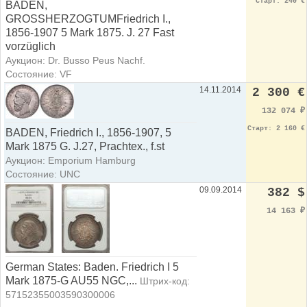
Старт: 240 €
BADEN,
GROSSHERZOGTUMFriedrich I.,
1856-1907 5 Mark 1875. J. 27 Fast
vorzüglich
Аукцион: Dr. Busso Peus Nachf.
Состояние: VF
14.11.2014
2 300 €
132 074
₽
Старт: 2 160 €
BADEN, Friedrich I., 1856-1907, 5
Mark 1875 G. J.27, Prachtex., f.st
Аукцион: Emporium Hamburg
Состояние: UNC
09.09.2014
382 $
14 163
₽
German States: Baden. Friedrich I 5
Mark 1875-G AU55 NGC,...
Штрих-код:
57152355003590300006