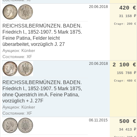
20.06.2018
420 €
31 158
₽
Старт: 200 €
REICHSSILBERMÜNZEN. BADEN.
Friedrich I., 1852-1907. 5 Mark 1875.
Feine Patina, Felder leicht
überarbeitet, vorzüglich J. 27
Аукцион: Künker
Состояние: XF
20.06.2018
2 100 €
155 788
₽
Старт: 480 €
REICHSSILBERMÜNZEN. BADEN.
Friedrich I., 1852-1907. 5 Mark 1875,
ohne Querstrich im A. Feine Patina,
vorzüglich + J. 27F
Аукцион: Künker
Состояние: XF
06.11.2015
500 €
34 413
₽