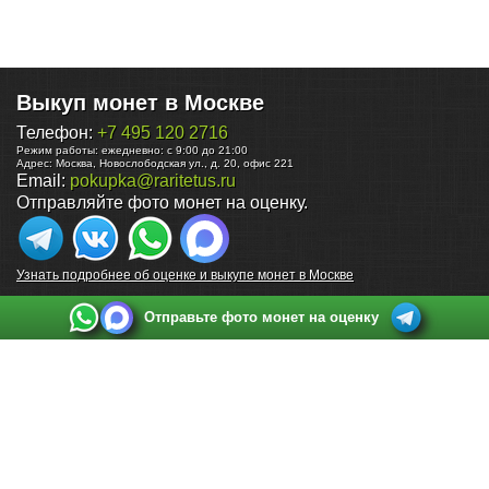
Выкуп монет в Москве
Телефон:
+7 495 120 2716
Режим работы:
ежедневно: с 9:00 до 21:00
Адрес:
Москва
,
Новослободская ул., д. 20, офис 221
Email:
pokupka@raritetus.ru
Отправляйте фото монет на оценку.
Узнать подробнее об оценке и выкупе монет в Москве
Отправьте фото монет на оценку
Выкуп монет в Санкт-Петербурге
Телефон:
+7 812 748 2349
Режим работы:
ежедневно: с 9:00 до 21:00
Адрес:
Санкт-Петербург
,
Ул. Садовая 38, ТД купца Яковлева, этаж 2, офис 211 (м.
Садовая, м. Спасская, м. Сенная Площадь)
Email:
spb@raritetus.ru