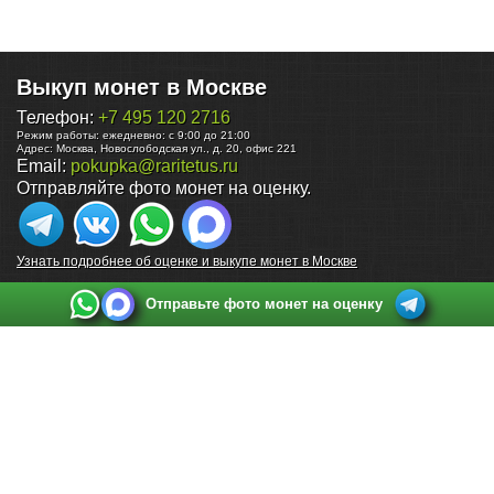
Выкуп монет в Москве
Телефон:
+7 495 120 2716
Режим работы:
ежедневно: с 9:00 до 21:00
Адрес:
Москва
,
Новослободская ул., д. 20, офис 221
Email:
pokupka@raritetus.ru
Отправляйте фото монет на оценку.
Узнать подробнее об оценке и выкупе монет в Москве
Отправьте фото монет на оценку
Выкуп монет в Санкт-Петербурге
Телефон:
+7 812 748 2349
Режим работы:
ежедневно: с 9:00 до 21:00
Адрес:
Санкт-Петербург
,
Ул. Садовая 38, ТД купца Яковлева, этаж 2, офис 211 (м.
Садовая, м. Спасская, м. Сенная Площадь)
Email:
spb@raritetus.ru
Выкуп монет в Нижнем Новгороде