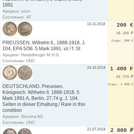
1891
Аукцион: ozon
Состояние: XF
14.11.2018
200 €
15 215
₽
Старт: 200 €
PREUSSEN. Wilhelm II., 1888-1918. J.
104, EPA 5/36. 5 Mark 1891. vz / f. St
Аукцион: Heidelberger M.H.G.
Состояние: UNC
24.10.2018
1 400 ₣
91 774
₽
Старт: 1 000 ₣
DEUTSCHLAND. Preussen,
Königreich. Wilhelm II. 1888-1918. 5
Mark 1891 A, Berlin. 27.74 g. J. 104.
Selten in dieser Erhaltung / Rare in this
condition
Аукцион: Sincona AG
Состояние: UNC
21.07.2018
2 000
₽