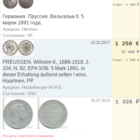
Старт: 1 400
₽
Германия. Пруссия. Вильгельм II. 5
марок 1891 года.
Аукцион: Hermes
Состояние: VF
15.11.2017
1 250 €
87 098
₽
Старт: 1 200 €
PREUSSEN. Wilhelm II., 1888-1918. J.
104, N. 92, EPA 5/36. 5 Mark 1891. in
dieser Erhaltung äußerst selten ! winz.
Haarlinen, PP
Аукцион: Heidelberger M.H.G.
Состояние: UNC
30.07.2015
1 326
₽
Эта цена искусственно завышена