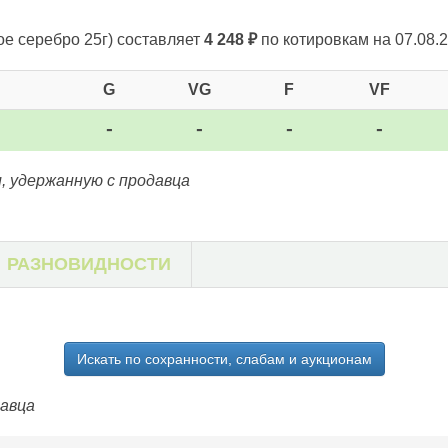
ое серебро 25г)
составляет
4 248
₽
по котировкам на 07.08.2
G
VG
F
VF
-
-
-
-
, удержанную с продавца
РАЗНОВИДНОСТИ
Искать по сохранности, слабам и аукционам
давца