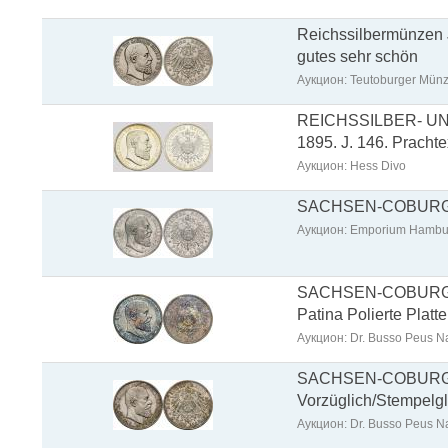
Reichssilbermünzen 
gutes sehr schön
Аукцион: Teutoburger Münz
REICHSSILBER- U
1895. J. 146. Pracht
Аукцион: Hess Divo
SACHSEN-COBURG-GOT
Аукцион: Emporium Hambu
SACHSEN-COBURG-GO
Patina Polierte Platt
Аукцион: Dr. Busso Peus Na
SACHSEN-COBURG-G
Vorzüglich/Stempelgl
Аукцион: Dr. Busso Peus Na