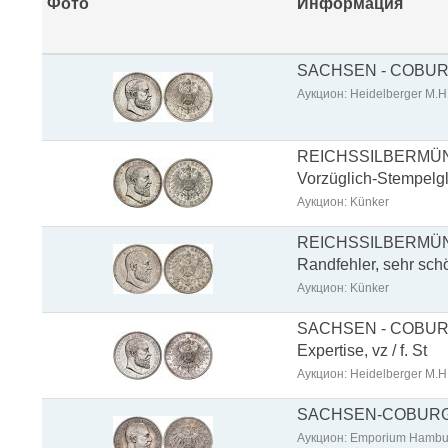
Фото
Информация
SACHSEN - COBURG - 
Аукцион: Heidelberger M.H
REICHSSILBERMÜNZ
Vorzüglich-Stempelgl
Аукцион: Künker
REICHSSILBERMÜNZE
Randfehler, sehr sch
Аукцион: Künker
SACHSEN - COBURG - 
Expertise, vz / f. St
Аукцион: Heidelberger M.H
SACHSEN-COBURG-GOT
Аукцион: Emporium Hambu