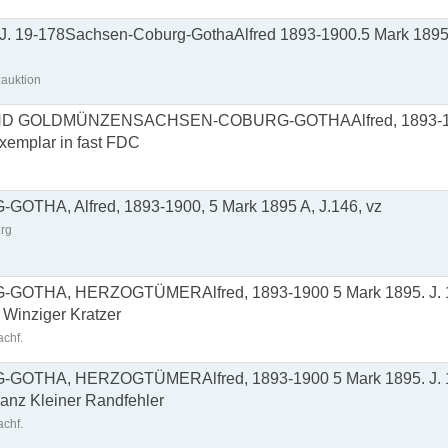
J. 19-178Sachsen-Coburg-GothaAlfred 1893-1900.5 Mark 1895 
auktion
ND GOLDMÜNZENSACHSEN-COBURG-GOTHAAlfred, 1893-19
exemplar in fast FDC
HA, Alfred, 1893-1900, 5 Mark 1895 A, J.146, vz
rg
THA, HERZOGTÜMERAlfred, 1893-1900 5 Mark 1895. J. 14
e Winziger Kratzer
chf.
OTHA, HERZOGTÜMERAlfred, 1893-1900 5 Mark 1895. J. 
anz Kleiner Randfehler
chf.