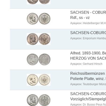
SACHSEN - COBURG - 
Rdf., ss - vz
Аукцион: Heidelberger M.H
SACHSEN-COBURG-GOT
Аукцион: Emporium Hambu
Alfred. 1893-1900, B
HERZOG VON SACH
Аукцион: Gerhard Hirsch
Reichssilbermünzen 
Polierte Platte, winz.
Аукцион: Teutoburger Münz
SACHSEN-COBURG-G
Vorzüglich/Stempelg
Аукцион: Dr. Busso Peus Na