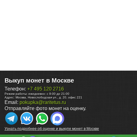
Выкуп монет в Москве
Телефон:
+7 495 120 2716
Режим работы:
ежедневно: с 9:00 до 21:00
Адрес:
Москва
,
Новослободская ул., д. 20, офис 221
Email:
pokupka@raritetus.ru
Отправляйте фото монет на оценку.
Узнать подробнее об оценке и выкупе монет в Москве