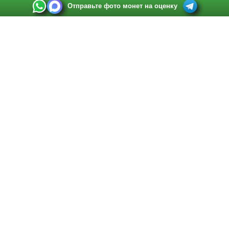
Отправьте фото монет на оценку
Выкуп монет в Санкт-Петербурге
Телефон:
+7 812 748 2349
Режим работы:
ежедневно: с 9:00 до 21:00
Адрес:
Санкт-Петербург
,
Ул. Садовая 38, ТД купца Яковлева, этаж 2, офис 211 (м.
Садовая, м. Спасская, м. Сенная Площадь)
Email:
spb@raritetus.ru
Выкуп монет в Нижнем Новгороде
Телефон:
+7 831 420-63-39
Режим работы:
ежедневно: с 9:00 до 21:00
Адрес:
Нижний Новгород
,
Площадь Максима Горького, дом 4/2, этаж 2, офис 8
Email:
nizhnij-novgorod@raritetus.ru
Выкуп монет в Новосибирске
Телефон:
+7 383 383 0921
Режим работы:
вТ-СБ: с 10:00 до 19:00
Адрес:
Новосибирск
,
Красный проспект 79 (БЦ Зелёные купола), офис 204 (м.
Гагаринская)
Email:
pokupka@raritetus.ru