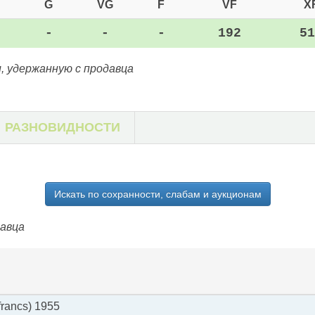
G
VG
F
VF
X
-
-
-
192
51
, удержанную с продавца
РАЗНОВИДНОСТИ
Искать по сохранности, слабам и аукционам
давца
rancs) 1955