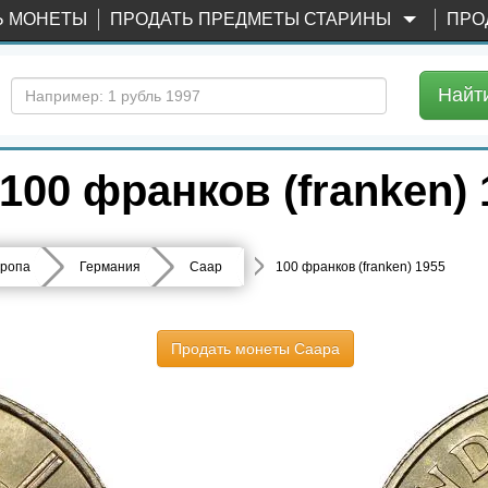
Ь МОНЕТЫ
ПРОДАТЬ ПРЕДМЕТЫ СТАРИНЫ
ПРО
Найт
00 франков (franken) 
ропа
Германия
Саар
100 франков (franken) 1955
Продать монеты Саара