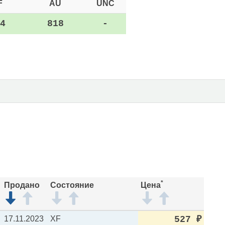
F
AU
UNC
4
818
-
*
Продано
Состояние
Цена
17.11.2023
XF
527
₽