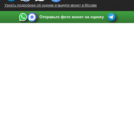
Узнать подробнее об оценке и выкупе монет в Москве
Отправьте фото монет на оценку
Выкуп монет в Санкт-Петербурге
Телефон:
+7 812 748 2349
Режим работы:
ежедневно: с 9:00 до 21:00
Адрес:
Санкт-Петербург
,
Ул. Садовая 38, ТД купца Яковлева, этаж 2, офис 211 (м.
Садовая, м. Спасская, м. Сенная Площадь)
Email:
spb@raritetus.ru
Выкуп монет в Нижнем Новгороде
Телефон:
+7 831 420-63-39
Режим работы:
ежедневно: с 9:00 до 21:00
Адрес:
Нижний Новгород
,
Площадь Максима Горького, дом 4/2, этаж 2, офис 8
Email:
nizhnij-novgorod@raritetus.ru
Выкуп монет в Новосибирске
Телефон:
+7 383 383 0921
Режим работы:
вТ-СБ: с 10:00 до 19:00
Адрес:
Новосибирск
,
Красный проспект 79 (БЦ Зелёные купола), офис 204 (м.
Гагаринская)
Email:
pokupka@raritetus.ru