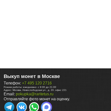
Выкуп монет в Москве
Телефон:
+7 495 120 2716
Режим работы:
ежедневно: с 9:00 до 21:00
Адрес:
Москва
,
Новослободская ул., д. 20, офис 221
Email:
pokupka@raritetus.ru
Отправляйте фото монет на оценку.