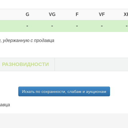
G
VG
F
VF
X
-
-
-
-
, удержанную с продавца
РАЗНОВИДНОСТИ
Искать по сохранности, слабам и аукционам
давца