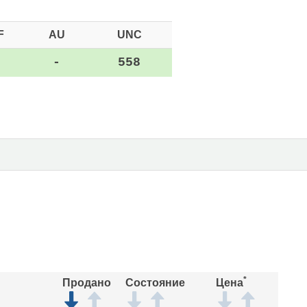
F
AU
UNC
-
-
558
*
Продано
Состояние
Цена