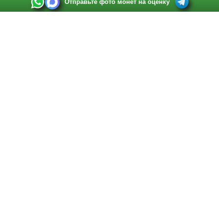
Отправьте фото монет на оценку
Выкуп монет в Санкт-Петербурге
Телефон:
+7 812 748 2349
Режим работы:
ежедневно: с 9:00 до 21:00
Адрес:
Санкт-Петербург
,
Ул. Садовая 38, ТД купца Яковлева, этаж 2, офис 211 (м.
Садовая, м. Спасская, м. Сенная Площадь)
Email:
spb@raritetus.ru
Выкуп монет в Нижнем Новгороде
Телефон:
+7 831 420-63-39
Режим работы:
ежедневно: с 9:00 до 21:00
Адрес:
Нижний Новгород
,
Площадь Максима Горького, дом 4/2, этаж 2, офис 8
Email:
nizhnij-novgorod@raritetus.ru
Выкуп монет в Новосибирске
Телефон:
+7 383 383 0921
Режим работы:
вТ-СБ: с 10:00 до 19:00
Адрес:
Новосибирск
,
Красный проспект 79 (БЦ Зелёные купола), офис 204 (м.
Гагаринская)
Email:
pokupka@raritetus.ru