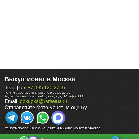
Выкуп монет в Москве
Телефон:
+7 495 120 2716
Режим работы:
ежедневно: с 9:00 до 21:00
Адрес:
Москва
,
Новослободская ул., д. 20, офис 221
Email:
pokupka@raritetus.ru
Отправляйте фото монет на оценку.
Узнать подробнее об оценке и выкупе монет в Москве