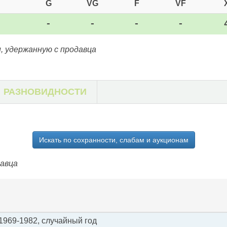
G
VG
F
VF
-
-
-
-
, удержанную с продавца
РАЗНОВИДНОСТИ
Искать по сохранности, слабам и аукционам
давца
) 1969-1982, случайный год