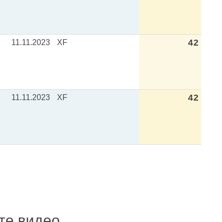
11.11.2023
XF
42
11.11.2023
XF
42
ите видео