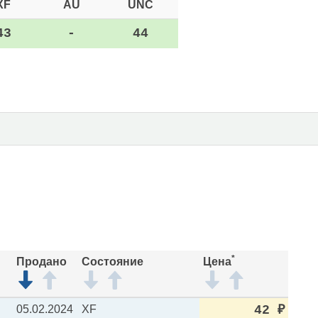
XF
AU
UNC
43
-
44
*
Продано
Состояние
Цена
05.02.2024
XF
42
₽