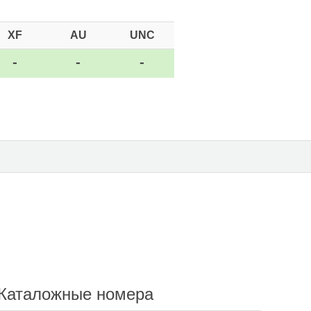
XF
AU
UNC
-
-
-
Каталожные номера