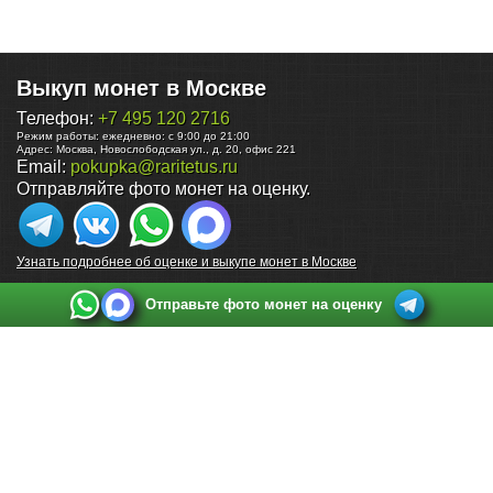
Выкуп монет в Москве
Телефон:
+7 495 120 2716
Режим работы:
ежедневно: с 9:00 до 21:00
Адрес:
Москва
,
Новослободская ул., д. 20, офис 221
Email:
pokupka@raritetus.ru
Отправляйте фото монет на оценку.
Узнать подробнее об оценке и выкупе монет в Москве
Отправьте фото монет на оценку
Выкуп монет в Санкт-Петербурге
Телефон:
+7 812 748 2349
Режим работы:
ежедневно: с 9:00 до 21:00
Адрес:
Санкт-Петербург
,
Ул. Садовая 38, ТД купца Яковлева, этаж 2, офис 211 (м.
Садовая, м. Спасская, м. Сенная Площадь)
Email:
spb@raritetus.ru
Выкуп монет в Нижнем Новгороде