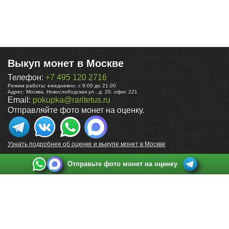
Выкуп монет в Москве
Телефон:
+7 495 120 2716
Режим работы:
ежедневно: с 9:00 до 21:00
Адрес:
Москва
,
Новослободская ул., д. 20, офис 221
Email:
pokupka@raritetus.ru
Отправляйте фото монет на оценку.
Узнать подробнее об оценке и выкупе монет в Москве
Отправьте фото монет на оценку
Выкуп монет в Санкт-Петербурге
Телефон:
+7 812 748 2349
Режим работы:
ежедневно: с 9:00 до 21:00
Адрес:
Санкт-Петербург
,
Ул. Садовая 38, ТД купца Яковлева, этаж 2, офис 211 (м.
Садовая, м. Спасская, м. Сенная Площадь)
Email:
spb@raritetus.ru