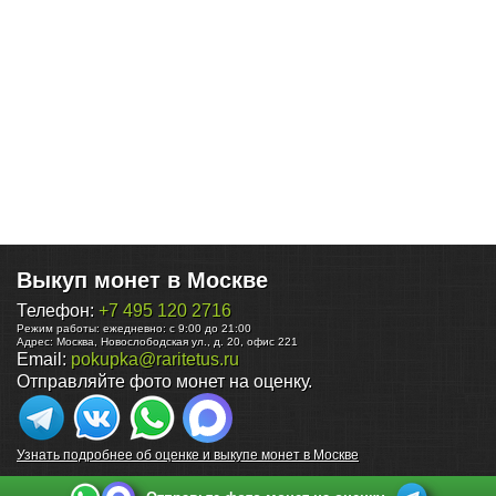
Выкуп монет в Москве
Телефон:
+7 495 120 2716
Режим работы:
ежедневно: с 9:00 до 21:00
Адрес:
Москва
,
Новослободская ул., д. 20, офис 221
Email:
pokupka@raritetus.ru
Отправляйте фото монет на оценку.
Узнать подробнее об оценке и выкупе монет в Москве