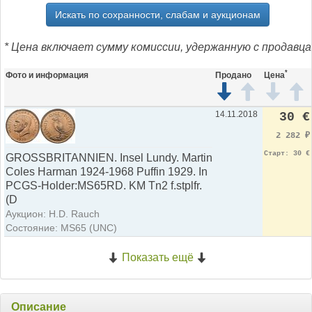
Искать по сохранности, слабам и аукционам
* Цена включает сумму комиссии, удержанную с продавца
*
Фото и информация
Продано
Цена
14.11.2018
30 €
2 282
₽
Старт: 30 €
GROSSBRITANNIEN. Insel Lundy. Martin
Coles Harman 1924-1968 Puffin 1929. In
PCGS-Holder:MS65RD. KM Tn2 f.stplfr.
(D
Аукцион: H.D. Rauch
Состояние: MS65 (UNC)
Показать ещё
Описание