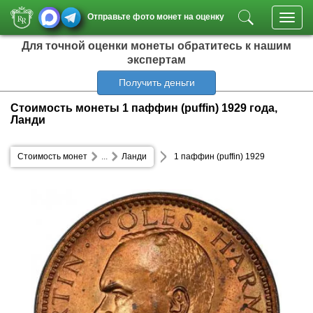
Отправьте фото монет на оценку
Toggl
navig
Для точной оценки монеты обратитесь к нашим
экспертам
Получить деньги
Стоимость монеты 1 паффин (puffin) 1929 года,
Ланди
Стоимость монет
...
Ланди
1 паффин (puffin) 1929