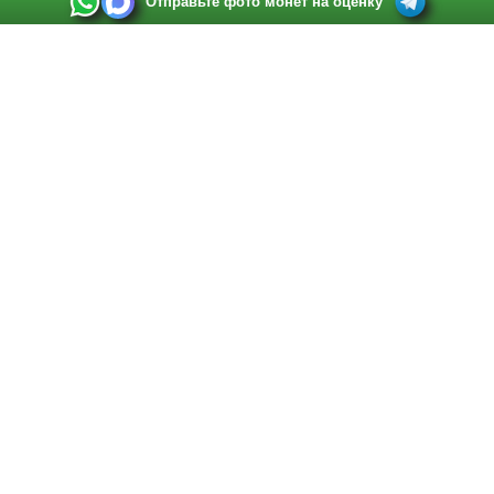
Отправьте фото монет на оценку
Выкуп монет в Санкт-Петербурге
Телефон:
+7 812 748 2349
Режим работы:
ежедневно: с 9:00 до 21:00
Адрес:
Санкт-Петербург
,
Ул. Садовая 38, ТД купца Яковлева, этаж 2, офис 211 (м.
Садовая, м. Спасская, м. Сенная Площадь)
Email:
spb@raritetus.ru
Выкуп монет в Нижнем Новгороде
Телефон:
+7 831 420-63-39
Режим работы:
ежедневно: с 9:00 до 21:00
Адрес:
Нижний Новгород
,
Площадь Максима Горького, дом 4/2, этаж 2, офис 8
Email:
nizhnij-novgorod@raritetus.ru
Выкуп монет в Новосибирске
Телефон:
+7 383 383 0921
Режим работы:
вТ-СБ: с 10:00 до 19:00
Адрес:
Новосибирск
,
Красный проспект 79 (БЦ Зелёные купола), офис 204 (м.
Гагаринская)
Email:
pokupka@raritetus.ru