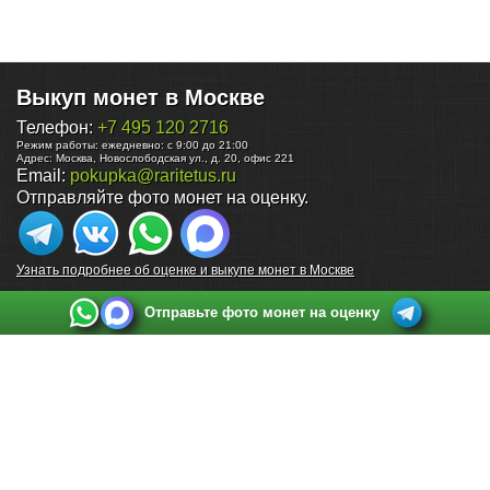
Выкуп монет в Москве
Телефон:
+7 495 120 2716
Режим работы:
ежедневно: с 9:00 до 21:00
Адрес:
Москва
,
Новослободская ул., д. 20, офис 221
Email:
pokupka@raritetus.ru
Отправляйте фото монет на оценку.
Узнать подробнее об оценке и выкупе монет в Москве
Отправьте фото монет на оценку
Выкуп монет в Санкт-Петербурге
Телефон:
+7 812 748 2349
Режим работы:
ежедневно: с 9:00 до 21:00
Адрес:
Санкт-Петербург
,
Ул. Садовая 38, ТД купца Яковлева, этаж 2, офис 211 (м.
Садовая, м. Спасская, м. Сенная Площадь)
Email:
spb@raritetus.ru