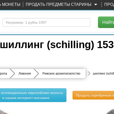
Ь МОНЕТЫ
ПРОДАТЬ ПРЕДМЕТЫ СТАРИНЫ
ПРО
Найт
иллинг (schilling) 153
ропа
Ливония
Рижское архиепископство
шиллинг (schil
ь коллекционные европейские монеты
Продать серебряные 
в нашем интернет-магазине