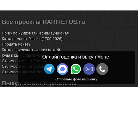
Все проекты RARITETUS.ru
Поиск по нумизматическим аукционам
Каталог монет России (1700-2026)
Продать монеты
Каталог нумизматических статей
Куда и как продать монеты дорого: 15 подводных камней
Онлайн оценка и выкуп монет
Стоимость монет России
Стоимость монет СССР
Стоимость царских монет
Выкуп монет в регионах
Волгоград
Воронеж
Екатеринбург
Иркутск
Казань
Калининград
Калуга
Красноярск