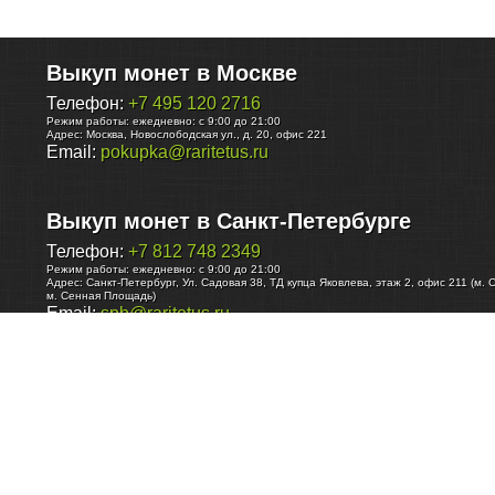
Выкуп монет в Москве
Телефон:
+7 495 120 2716
Режим работы:
ежедневно: с 9:00 до 21:00
Адрес:
Москва
,
Новослободская ул., д. 20, офис 221
Email:
pokupka@raritetus.ru
Выкуп монет в Санкт-Петербурге
Телефон:
+7 812 748 2349
Режим работы:
ежедневно: с 9:00 до 21:00
Адрес:
Санкт-Петербург
,
Ул. Садовая 38, ТД купца Яковлева, этаж 2, офис 211 (м. 
м. Сенная Площадь)
Email:
spb@raritetus.ru
Выкуп монет в Нижнем Новгороде
Телефон:
+7 831 420-63-39
Режим работы:
ежедневно: с 9:00 до 21:00
Адрес:
Нижний Новгород
,
Площадь Максима Горького, дом 4/2, этаж 2, офис 8
Email:
nizhnij-novgorod@raritetus.ru