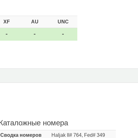
XF
AU
UNC
-
-
-
Каталожные номера
Сводка номеров
Haljak II# 764, Fed# 349