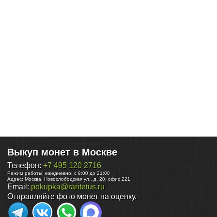
Выкуп монет в Москве
Телефон:
+7 495 120 2716
Режим работы:
ежедневно: с 9:00 до 21:00
Адрес:
Москва
,
Новослободская ул., д. 20, офис 221
Email:
pokupka@raritetus.ru
Отправляйте фото монет на оценку.