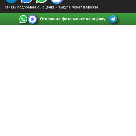
Узнать подробнее об оценке и выкупе монет в Москве
Отправьте фото монет на оценку
Выкуп монет в Санкт-Петербурге
Телефон:
+7 812 748 2349
Режим работы:
ежедневно: с 9:00 до 21:00
Адрес:
Санкт-Петербург
,
Ул. Садовая 38, ТД купца Яковлева, этаж 2, офис 211 (м.
Садовая, м. Спасская, м. Сенная Площадь)
Email:
spb@raritetus.ru
Выкуп монет в Нижнем Новгороде
Телефон:
+7 831 420-63-39
Режим работы:
ежедневно: с 9:00 до 21:00
Адрес:
Нижний Новгород
,
Площадь Максима Горького, дом 4/2, этаж 2, офис 8
Email:
nizhnij-novgorod@raritetus.ru
Выкуп монет в Новосибирске
Телефон:
+7 383 383 0921
Режим работы:
вТ-СБ: с 10:00 до 19:00
Адрес:
Новосибирск
,
Красный проспект 79 (БЦ Зелёные купола), офис 204 (м.
Гагаринская)