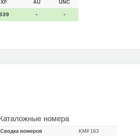
XF
AU
UNC
339
-
-
Каталожные номера
Сводка номеров
KM# 163