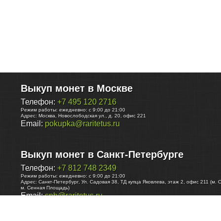
Выкуп монет в Москве
Телефон:
+7 495 120 2716
Режим работы:
ежедневно: с 9:00 до 21:00
Адрес:
Москва
,
Новослободская ул., д. 20, офис 221
Email:
pokupka@raritetus.ru
Выкуп монет в Санкт-Петербурге
Телефон:
+7 812 748 2349
Режим работы:
ежедневно: с 9:00 до 21:00
Адрес:
Санкт-Петербург
,
Ул. Садовая 38, ТД купца Яковлева, этаж 2, офис 211 (м. 
м. Сенная Площадь)
Email:
spb@raritetus.ru