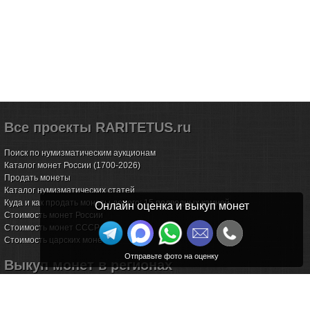
Все проекты RARITETUS.ru
Поиск по нумизматическим аукционам
Каталог монет России (1700-2026)
Продать монеты
Каталог нумизматических статей
Куда и как продать монеты дорого: 15 подводных камней
Онлайн оценка и выкуп монет
Стоимость монет России
Стоимость монет СССР
Стоимость царских монет
Выкуп монет в регионах
Волгоград
Воронеж