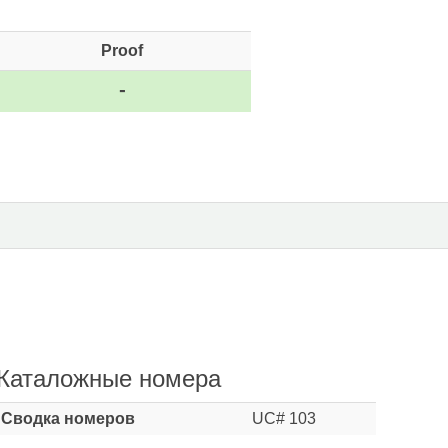
Proof
-
Каталожные номера
Сводка номеров
UC# 103