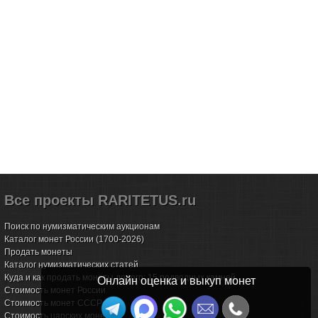
Все проекты RARITETUS.ru
Поиск по нумизматическим аукционам
Каталог монет России (1700-2026)
Продать монеты
Каталог нумизматических статей
Куда и как продать монеты дорого: 15 подводных камней
Онлайн оценка и выкуп монет
Стоимость монет России
Стоимость монет СССР
Стоимость царских монет