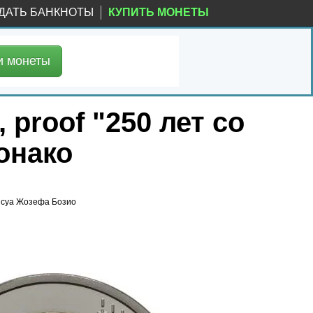
ДАТЬ БАНКНОТЫ
КУПИТЬ МОНЕТЫ
и
монеты
 proof "250 лет со
онако
ансуа Жозефа Бозио