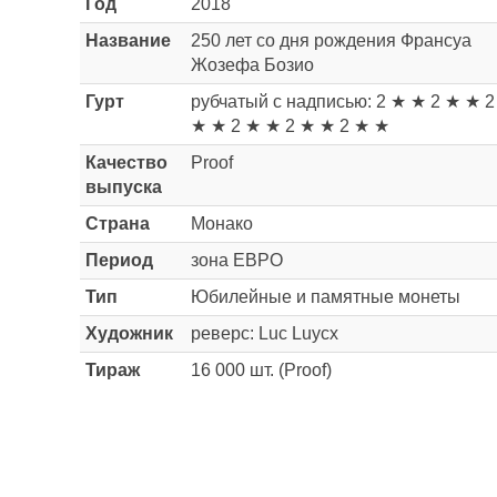
Год
2018
Название
250 лет со дня рождения Франсуа
Жозефа Бозио
Гурт
рубчатый с надписью: 2 ★ ★ 2 ★ ★ 2
★ ★ 2 ★ ★ 2 ★ ★ 2 ★ ★
Качество
Proof
выпуска
Страна
Монако
Период
зона ЕВРО
Тип
Юбилейные и памятные монеты
Художник
реверс: Luc Luycx
Тираж
16 000 шт. (Proof)