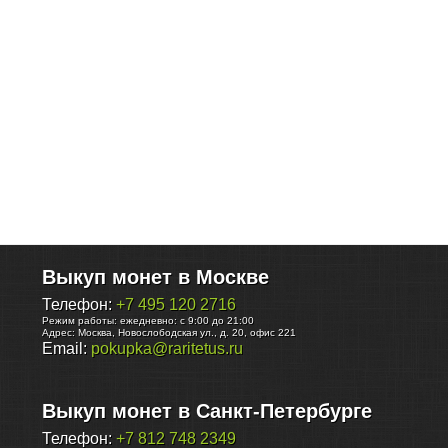
Выкуп монет в Москве
Телефон:
+7 495 120 2716
Режим работы:
ежедневно: с 9:00 до 21:00
Адрес:
Москва
,
Новослободская ул., д. 20, офис 221
Email:
pokupka@raritetus.ru
Выкуп монет в Санкт-Петербурге
Телефон:
+7 812 748 2349