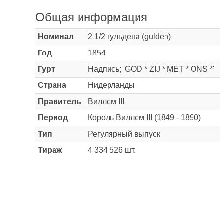
Общая информация
Номинал
2 1/2 гульдена (gulden)
Год
1854
Гурт
Надпись; 'GOD * ZIJ * MET * ONS *'
Страна
Нидерланды
Правитель
Виллем III
Период
Король Виллем III (1849 - 1890)
Тип
Регулярный выпуск
Тираж
4 334 526 шт.