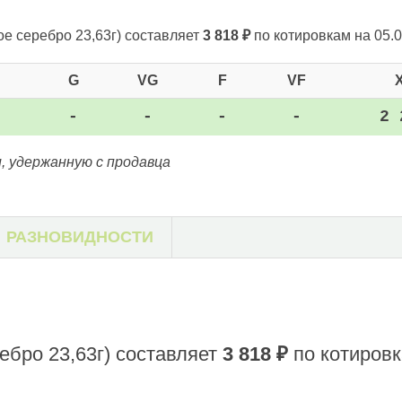
ое серебро 23,63г)
составляет
3 818
₽
по котировкам на 05.0
G
VG
F
VF
-
-
-
-
2 
, удержанную с продавца
РАЗНОВИДНОСТИ
ебро 23,63г)
составляет
3 818
₽
по котировк