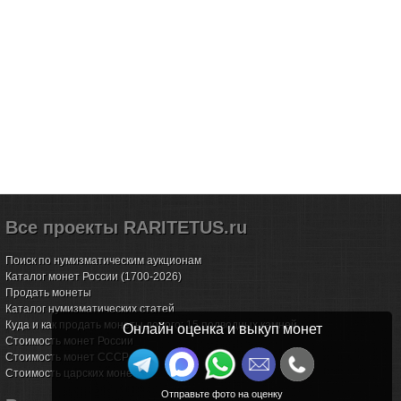
Все проекты RARITETUS.ru
Поиск по нумизматическим аукционам
Каталог монет России (1700-2026)
Продать монеты
Каталог нумизматических статей
Куда и как продать монеты дорого: 15 подводных камней
Онлайн оценка и выкуп монет
Стоимость монет России
Стоимость монет СССР
Стоимость царских монет