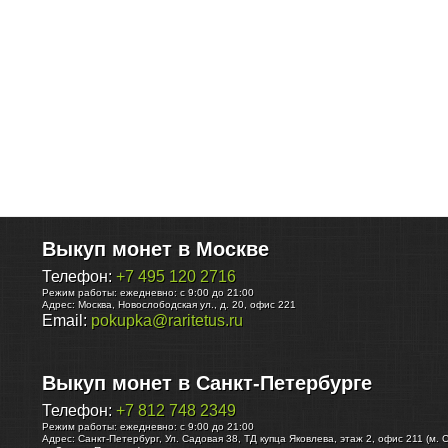
Выкуп монет в Москве
Телефон:
+7 495 120 2716
Режим работы:
ежедневно: с 9:00 до 21:00
Адрес:
Москва
,
Новослободская ул., д. 20, офис 221
Email:
pokupka@raritetus.ru
Выкуп монет в Санкт-Петербурге
Телефон:
+7 812 748 2349
Режим работы:
ежедневно: с 9:00 до 21:00
Адрес:
Санкт-Петербург
,
Ул. Садовая 38, ТД купца Яковлева, этаж 2, офис 211 (м. 