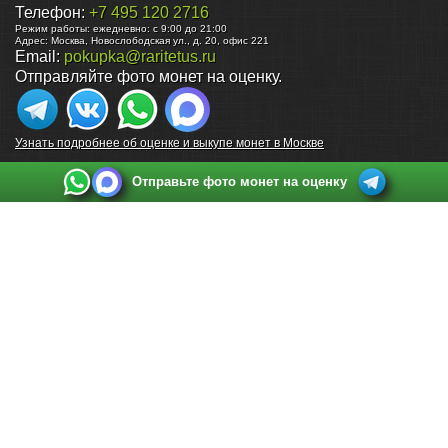
Телефон:
+7 495 120 2716
Режим работы:
ежедневно: с 9:00 до 21:00
Адрес:
Москва
,
Новослободская ул., д. 20, офис 221
Email:
pokupka@raritetus.ru
Отправляйте фото монет на оценку.
Узнать подробнее об оценке и выкупе монет в Москве
Отправьте фото монет на оценку
Выкуп монет в Санкт-Петербурге
Телефон:
+7 812 748 2349
Режим работы:
ежедневно: с 9:00 до 21:00
Адрес:
Санкт-Петербург
,
Ул. Садовая 38, ТД купца Яковлева, этаж 2, офис 211 (м.
Садовая, м. Спасская, м. Сенная Площадь)
Email:
spb@raritetus.ru
Выкуп монет в Нижнем Новгороде
Телефон:
+7 831 420-63-39
Режим работы:
ежедневно: с 9:00 до 21:00
Адрес:
Нижний Новгород
,
Площадь Максима Горького, дом 4/2, этаж 2, офис 8
Email:
nizhnij-novgorod@raritetus.ru