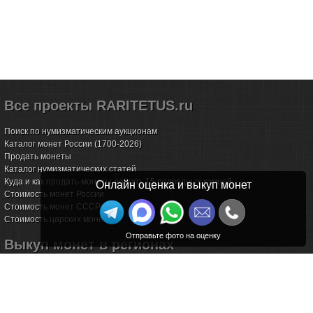
Все проекты RARITETUS.ru
Поиск по нумизматическим аукционам
Каталог монет России (1700-2026)
Продать монеты
Каталог нумизматических статей
Куда и как продать монеты дорого: 15 подводных камней
Онлайн оценка и выкуп монет
Стоимость монет России
Стоимость монет СССР
Стоимость царских монет
Выкуп монет в регионах
Волгоград
Воронеж
Екатеринбург
Иркутск