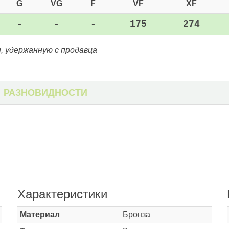
G
VG
F
VF
XF
-
-
-
175
274
, удержанную с продавца
РАЗНОВИДНОСТИ
Характеристики
Материал
Бронза