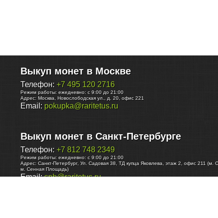
Выкуп монет в Москве
Телефон:
+7 495 120 2716
Режим работы:
ежедневно: с 9:00 до 21:00
Адрес:
Москва
,
Новослободская ул., д. 20, офис 221
Email:
pokupka@raritetus.ru
Выкуп монет в Санкт-Петербурге
Телефон:
+7 812 748 2349
Режим работы:
ежедневно: с 9:00 до 21:00
Адрес:
Санкт-Петербург
,
Ул. Садовая 38, ТД купца Яковлева, этаж 2, офис 211 (м. 
м. Сенная Площадь)
Email:
spb@raritetus.ru
Выкуп монет в Нижнем Новгороде