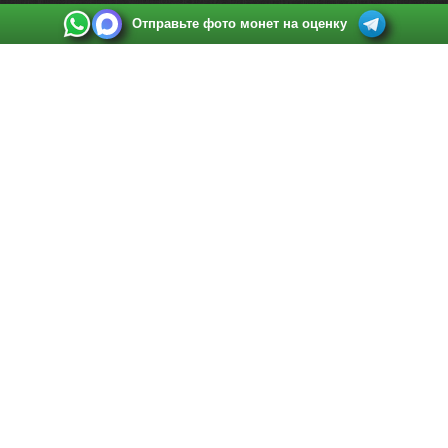
Отправьте фото монет на оценку
Выкуп монет в Санкт-Петербурге
Телефон:
+7 812 748 2349
Режим работы:
ежедневно: с 9:00 до 21:00
Адрес:
Санкт-Петербург
,
Ул. Садовая 38, ТД купца Яковлева, этаж 2, офис 211 (м.
Садовая, м. Спасская, м. Сенная Площадь)
Email:
spb@raritetus.ru
Выкуп монет в Нижнем Новгороде
Телефон:
+7 831 420-63-39
Режим работы:
ежедневно: с 9:00 до 21:00
Адрес:
Нижний Новгород
,
Площадь Максима Горького, дом 4/2, этаж 2, офис 8
Email:
nizhnij-novgorod@raritetus.ru
Выкуп монет в Новосибирске
Телефон:
+7 383 383 0921
Режим работы:
вТ-СБ: с 10:00 до 19:00
Адрес:
Новосибирск
,
Красный проспект 79 (БЦ Зелёные купола), офис 204 (м.
Гагаринская)
Email:
pokupka@raritetus.ru