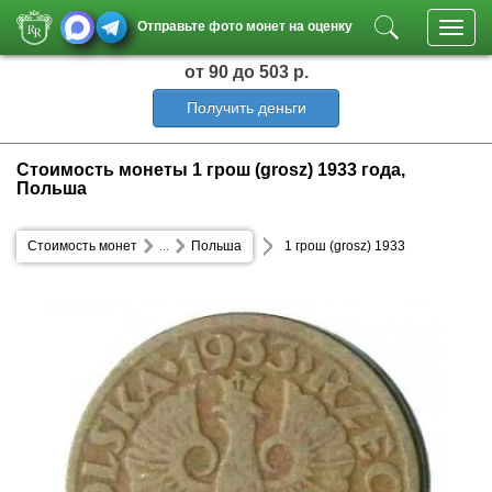
Отправьте фото монет на оценку
Toggl
navig
от 90
до 503 р.
Получить деньги
Стоимость монеты 1 грош (grosz) 1933 года,
Польша
Стоимость монет
...
Польша
1 грош (grosz) 1933