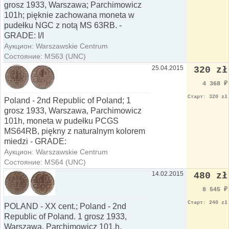
grosz 1933, Warszawa; Parchimowicz
101h; pięknie zachowana moneta w
pudełku NGC z notą MS 63RB. -
GRADE: I/I
Аукцион: Warszawskie Centrum
Состояние: MS63 (UNC)
25.04.2015
320 zł
4 368
₽
Старт: 320 zł
Poland - 2nd Republic of Poland; 1
grosz 1933, Warszawa, Parchimowicz
101h, moneta w pudełku PCGS
MS64RB, piękny z naturalnym kolorem
miedzi - GRADE:
Аукцион: Warszawskie Centrum
Состояние: MS64 (UNC)
14.02.2015
480 zł
8 545
₽
Старт: 240 zł
POLAND - XX cent.; Poland - 2nd
Republic of Poland. 1 grosz 1933,
Warszawa, Parchimowicz 101.h,