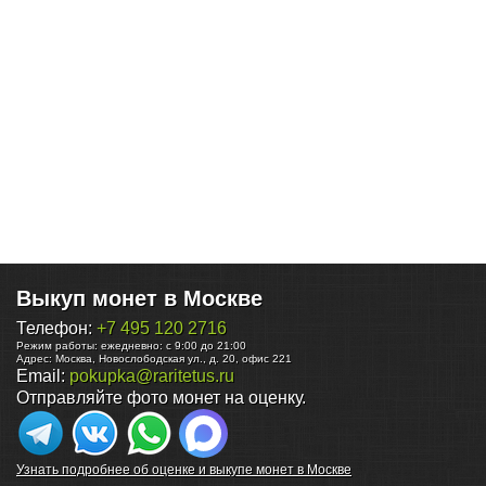
Выкуп монет в Москве
Телефон:
+7 495 120 2716
Режим работы:
ежедневно: с 9:00 до 21:00
Адрес:
Москва
,
Новослободская ул., д. 20, офис 221
Email:
pokupka@raritetus.ru
Отправляйте фото монет на оценку.
Узнать подробнее об оценке и выкупе монет в Москве