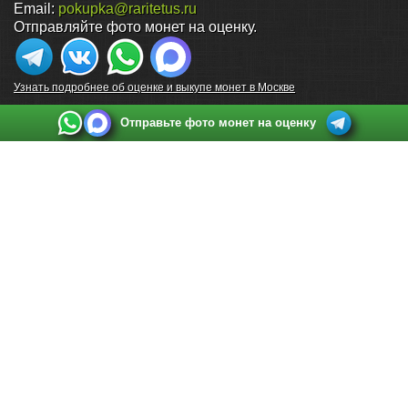
Email:
pokupka@raritetus.ru
Отправляйте фото монет на оценку.
Узнать подробнее об оценке и выкупе монет в Москве
Отправьте фото монет на оценку
Выкуп монет в Санкт-Петербурге
Телефон:
+7 812 748 2349
Режим работы:
ежедневно: с 9:00 до 21:00
Адрес:
Санкт-Петербург
,
Ул. Садовая 38, ТД купца Яковлева, этаж 2, офис 211 (м.
Садовая, м. Спасская, м. Сенная Площадь)
Email:
spb@raritetus.ru
Выкуп монет в Нижнем Новгороде
Телефон:
+7 831 420-63-39
Режим работы:
ежедневно: с 9:00 до 21:00
Адрес:
Нижний Новгород
,
Площадь Максима Горького, дом 4/2, этаж 2, офис 8
Email:
nizhnij-novgorod@raritetus.ru
Выкуп монет в Новосибирске