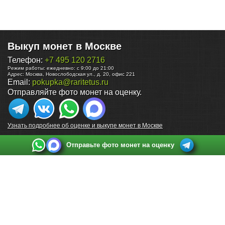
Выкуп монет в Москве
Телефон:
+7 495 120 2716
Режим работы:
ежедневно: с 9:00 до 21:00
Адрес:
Москва
,
Новослободская ул., д. 20, офис 221
Email:
pokupka@raritetus.ru
Отправляйте фото монет на оценку.
Узнать подробнее об оценке и выкупе монет в Москве
Отправьте фото монет на оценку
Выкуп монет в Санкт-Петербурге
Телефон:
+7 812 748 2349
Режим работы:
ежедневно: с 9:00 до 21:00
Адрес:
Санкт-Петербург
,
Ул. Садовая 38, ТД купца Яковлева, этаж 2, офис 211 (м.
Садовая, м. Спасская, м. Сенная Площадь)
Email:
spb@raritetus.ru