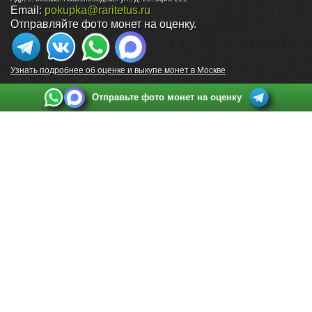
Email:
pokupka@raritetus.ru
Отправляйте фото монет на оценку.
Узнать подробнее об оценке и выкупе монет в Москве
Отправьте фото монет на оценку
Выкуп монет в Санкт-Петербурге
Телефон:
+7 812 748 2349
Режим работы:
ежедневно: с 9:00 до 21:00
Адрес:
Санкт-Петербург
,
Ул. Садовая 38, ТД купца Яковлева, этаж 2, офис 211 (м.
Садовая, м. Спасская, м. Сенная Площадь)
Email:
spb@raritetus.ru
Выкуп монет в Нижнем Новгороде
Телефон:
+7 831 420-63-39
Режим работы:
ежедневно: с 9:00 до 21:00
Адрес:
Нижний Новгород
,
Площадь Максима Горького, дом 4/2, этаж 2, офис 8
Email:
nizhnij-novgorod@raritetus.ru
Выкуп монет в Новосибирске