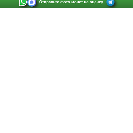
Отправьте фото монет на оценку
Выкуп монет в Санкт-Петербурге
Телефон:
+7 812 748 2349
Режим работы:
ежедневно: с 9:00 до 21:00
Адрес:
Санкт-Петербург
,
Ул. Садовая 38, ТД купца Яковлева, этаж 2, офис 211 (м.
Садовая, м. Спасская, м. Сенная Площадь)
Email:
spb@raritetus.ru
Выкуп монет в Нижнем Новгороде
Телефон:
+7 831 420-63-39
Режим работы:
ежедневно: с 9:00 до 21:00
Адрес:
Нижний Новгород
,
Площадь Максима Горького, дом 4/2, этаж 2, офис 8
Email:
nizhnij-novgorod@raritetus.ru
Выкуп монет в Новосибирске
Телефон:
+7 383 383 0921
Режим работы:
вТ-СБ: с 10:00 до 19:00
Адрес:
Новосибирск
,
Красный проспект 79 (БЦ Зелёные купола), офис 204 (м.
Гагаринская)
Email:
pokupka@raritetus.ru