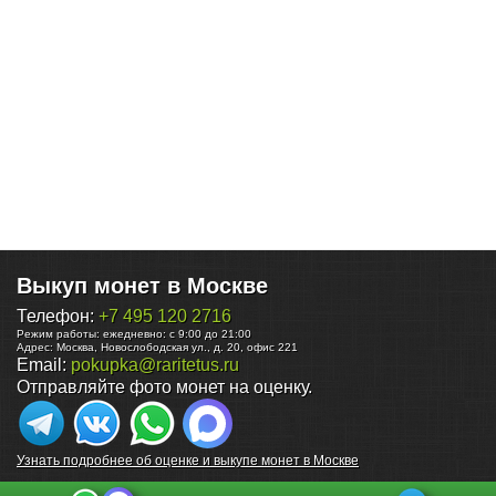
Выкуп монет в Москве
Телефон:
+7 495 120 2716
Режим работы:
ежедневно: с 9:00 до 21:00
Адрес:
Москва
,
Новослободская ул., д. 20, офис 221
Email:
pokupka@raritetus.ru
Отправляйте фото монет на оценку.
Узнать подробнее об оценке и выкупе монет в Москве