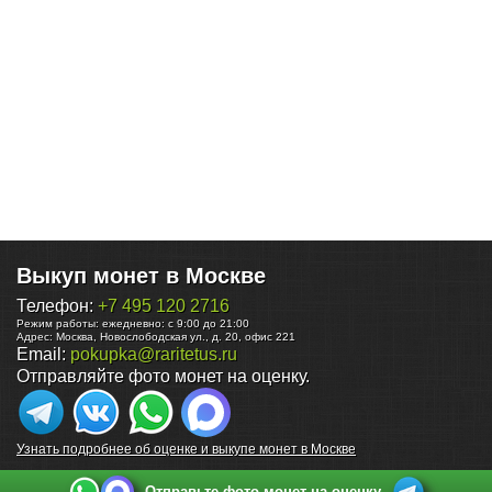
Выкуп монет в Москве
Телефон:
+7 495 120 2716
Режим работы:
ежедневно: с 9:00 до 21:00
Адрес:
Москва
,
Новослободская ул., д. 20, офис 221
Email:
pokupka@raritetus.ru
Отправляйте фото монет на оценку.
Узнать подробнее об оценке и выкупе монет в Москве
Отправьте фото монет на оценку