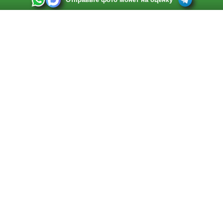
Выкуп монет в Санкт-Петербурге
Телефон:
+7 812 748 2349
Режим работы:
ежедневно: с 9:00 до 21:00
Адрес:
Санкт-Петербург
,
Ул. Садовая 38, ТД купца Яковлева, этаж 2, офис 211 (м.
Садовая, м. Спасская, м. Сенная Площадь)
Email:
spb@raritetus.ru
Выкуп монет в Нижнем Новгороде
Телефон:
+7 831 420-63-39
Режим работы:
ежедневно: с 9:00 до 21:00
Адрес:
Нижний Новгород
,
Площадь Максима Горького, дом 4/2, этаж 2, офис 8
Email:
nizhnij-novgorod@raritetus.ru
Выкуп монет в Новосибирске
Телефон:
+7 383 383 0921
Режим работы:
вТ-СБ: с 10:00 до 19:00
Адрес:
Новосибирск
,
Красный проспект 79 (БЦ Зелёные купола), офис 204 (м.
Гагаринская)
Email:
pokupka@raritetus.ru