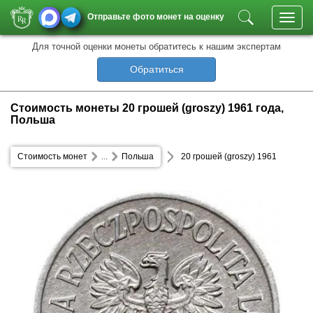
Отправьте фото монет на оценку
Toggl
navig
Для точной оценки монеты обратитесь к нашим экспертам
Обратиться
Стоимость монеты 20 грошей (groszy) 1961 года,
Польша
Стоимость монет
...
Польша
20 грошей (groszy) 1961