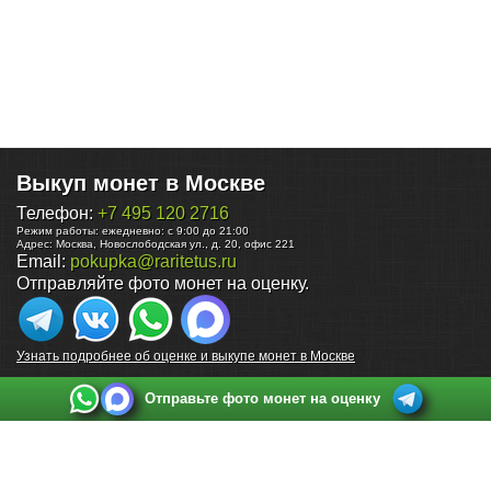
Выкуп монет в Москве
Телефон:
+7 495 120 2716
Режим работы:
ежедневно: с 9:00 до 21:00
Адрес:
Москва
,
Новослободская ул., д. 20, офис 221
Email:
pokupka@raritetus.ru
Отправляйте фото монет на оценку.
Узнать подробнее об оценке и выкупе монет в Москве
Отправьте фото монет на оценку
Выкуп монет в Санкт-Петербурге
Телефон:
+7 812 748 2349
Режим работы:
ежедневно: с 9:00 до 21:00
Адрес:
Санкт-Петербург
,
Ул. Садовая 38, ТД купца Яковлева, этаж 2, офис 211 (м.