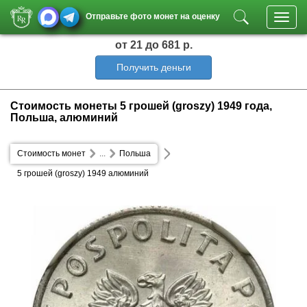
Отправьте фото монет на оценку
Toggl
navig
от 21
до 681 р.
Получить деньги
Стоимость монеты 5 грошей (groszy) 1949 года,
Польша, алюминий
Стоимость монет
...
Польша
5 грошей (groszy) 1949 алюминий