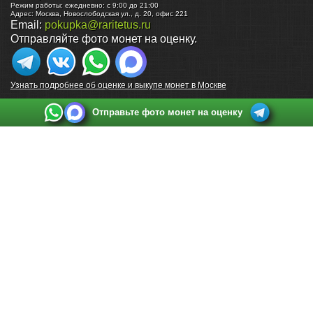
Режим работы:
ежедневно: с 9:00 до 21:00
Адрес:
Москва
,
Новослободская ул., д. 20, офис 221
Email:
pokupka@raritetus.ru
Отправляйте фото монет на оценку.
Узнать подробнее об оценке и выкупе монет в Москве
Отправьте фото монет на оценку
Выкуп монет в Санкт-Петербурге
Телефон:
+7 812 748 2349
Режим работы:
ежедневно: с 9:00 до 21:00
Адрес:
Санкт-Петербург
,
Ул. Садовая 38, ТД купца Яковлева, этаж 2, офис 211 (м.
Садовая, м. Спасская, м. Сенная Площадь)
Email:
spb@raritetus.ru
Выкуп монет в Нижнем Новгороде
Телефон:
+7 831 420-63-39
Режим работы:
ежедневно: с 9:00 до 21:00
Адрес:
Нижний Новгород
,
Площадь Максима Горького, дом 4/2, этаж 2, офис 8
Email:
nizhnij-novgorod@raritetus.ru