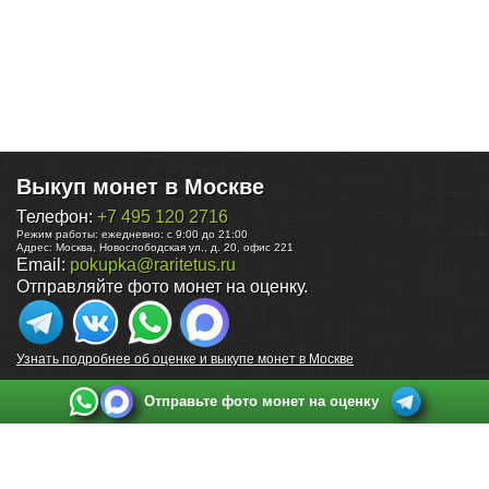
Выкуп монет в Москве
Телефон:
+7 495 120 2716
Режим работы:
ежедневно: с 9:00 до 21:00
Адрес:
Москва
,
Новослободская ул., д. 20, офис 221
Email:
pokupka@raritetus.ru
Отправляйте фото монет на оценку.
Узнать подробнее об оценке и выкупе монет в Москве
Отправьте фото монет на оценку
Выкуп монет в Санкт-Петербурге
Телефон:
+7 812 748 2349
Режим работы:
ежедневно: с 9:00 до 21:00
Адрес:
Санкт-Петербург
,
Ул. Садовая 38, ТД купца Яковлева, этаж 2, офис 211 (м.